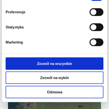
Preferencje
Statystyka
Działka Biała 743/3
Marketing
DODANE 28 SIERPNIA, 2025
Powierzchnia: 1 844 m2
Dojazd: Asfalt bezpośrednio
Zezwól na wszystkie
Zezwól na wybór
Odmowa