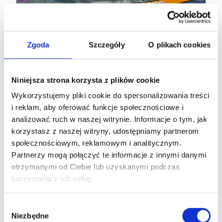
Działka Biała 743/14
Zgoda
Szczegóły
O plikach cookies
DODANE 28 PAŹDZIERNIKA, 2025
Powierzchnia: 1 719 m2
Niniejsza strona korzysta z plików cookie
Dojazd: Asfalt bezpośrednio
Wykorzystujemy pliki cookie do spersonalizowania treści
i reklam, aby oferować funkcje społecznościowe i
analizować ruch w naszej witrynie. Informacje o tym, jak
korzystasz z naszej witryny, udostępniamy partnerom
społecznościowym, reklamowym i analitycznym.
Partnerzy mogą połączyć te informacje z innymi danymi
otrzymanymi od Ciebie lub uzyskanymi podczas
korzystania z ich usług.
Wybór
Niezbędne
zgody