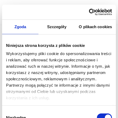
Skip
Działki Biała Gmina
to
Zgierz
content
Zgoda
Szczegóły
O plikach cookies
Niniejsza strona korzysta z plików cookie
Wykorzystujemy pliki cookie do spersonalizowania treści
i reklam, aby oferować funkcje społecznościowe i
analizować ruch w naszej witrynie. Informacje o tym, jak
korzystasz z naszej witryny, udostępniamy partnerom
społecznościowym, reklamowym i analitycznym.
Partnerzy mogą połączyć te informacje z innymi danymi
otrzymanymi od Ciebie lub uzyskanymi podczas
korzystania z ich usług.
Wybór
Niezbędne